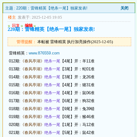
主题 :
220期：雷锋精英【绝杀一尾】独家发表!
关闭
楼主
发表于: 2025-12-05 19:05
u
回复
u
编辑
u
220期：雷锋精英【绝杀一尾】独家发表!
管理提醒：
本帖被 雷锋精英 执行加亮操作(2025-12-05)
雷锋精英：
www.876559.com
012期:
《春风亭湖》
绝杀一尾
【4尾】开：羊11准
013期:
《春风亭湖》
绝杀一尾
【3尾】开：蛇01准
014期:
《春风亭湖》
绝杀一尾
【3尾】开：龙26准
015期:
《春风亭湖》
绝杀一尾
【4尾】开：猪31准
016期:
《春风亭湖》
绝杀一尾
【4尾】开：鼠06准
017期:
《春风亭湖》
绝杀一尾
【6尾】开：狗32准
018期:
《春风亭湖》
绝杀一尾
【9尾】开：兔39错
019期:
《春风亭湖》
绝杀一尾
【0尾】开：猴46准
020期:
《春风亭湖》
绝杀一尾
【1尾】开：马12准
021期:
《春风亭湖》
绝杀一尾
【5尾】开：鼠42准