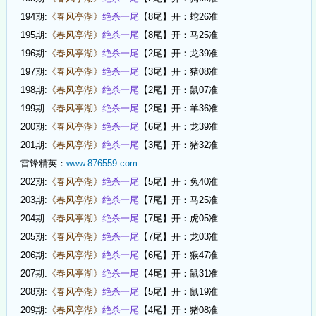
194期:
《春风亭湖》
绝杀一尾
【8尾】开：蛇26准
195期:
《春风亭湖》
绝杀一尾
【8尾】开：马25准
196期:
《春风亭湖》
绝杀一尾
【2尾】开：龙39准
197期:
《春风亭湖》
绝杀一尾
【3尾】开：猪08准
198期:
《春风亭湖》
绝杀一尾
【2尾】开：鼠07准
199期:
《春风亭湖》
绝杀一尾
【2尾】开：羊36准
200期:
《春风亭湖》
绝杀一尾
【6尾】开：龙39准
201期:
《春风亭湖》
绝杀一尾
【3尾】开：猪32准
雷锋精英：
www.876559.com
202期:
《春风亭湖》
绝杀一尾
【5尾】开：兔40准
203期:
《春风亭湖》
绝杀一尾
【7尾】开：马25准
204期:
《春风亭湖》
绝杀一尾
【7尾】开：虎05准
205期:
《春风亭湖》
绝杀一尾
【7尾】开：龙03准
206期:
《春风亭湖》
绝杀一尾
【6尾】开：猴47准
207期:
《春风亭湖》
绝杀一尾
【4尾】开：鼠31准
208期:
《春风亭湖》
绝杀一尾
【5尾】开：鼠19准
209期:
《春风亭湖》
绝杀一尾
【4尾】开：猪08准