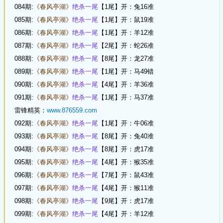
084期:
《春风亭湖》
绝杀一尾
【1尾】开：兔16准
085期:
《春风亭湖》
绝杀一尾
【1尾】开：鼠19准
086期:
《春风亭湖》
绝杀一尾
【1尾】开：羊12准
087期:
《春风亭湖》
绝杀一尾
【2尾】开：蛇26准
088期:
《春风亭湖》
绝杀一尾
【8尾】开：龙27准
089期:
《春风亭湖》
绝杀一尾
【1尾】开：马49错
090期:
《春风亭湖》
绝杀一尾
【4尾】开：羊36准
091期:
《春风亭湖》
绝杀一尾
【1尾】开：马37准
雷锋精英：
www.876559.com
092期:
《春风亭湖》
绝杀一尾
【1尾】开：牛06准
093期:
《春风亭湖》
绝杀一尾
【8尾】开：兔40准
094期:
《春风亭湖》
绝杀一尾
【8尾】开：虎17准
095期:
《春风亭湖》
绝杀一尾
【4尾】开：猴35准
096期:
《春风亭湖》
绝杀一尾
【7尾】开：鼠43准
097期:
《春风亭湖》
绝杀一尾
【4尾】开：猴11准
098期:
《春风亭湖》
绝杀一尾
【9尾】开：虎17准
099期:
《春风亭湖》
绝杀一尾
【4尾】开：羊12准