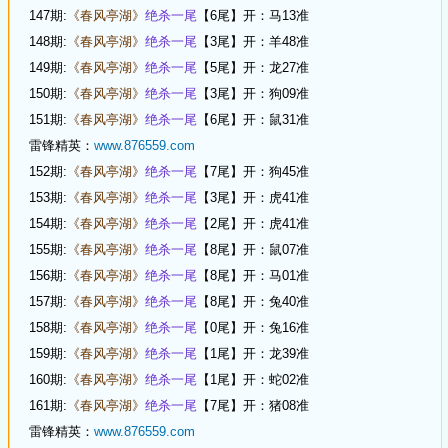
147期:
《春风亭湖》
绝杀一尾
【6尾】开：马13准
148期:
《春风亭湖》
绝杀一尾
【3尾】开：羊48准
149期:
《春风亭湖》
绝杀一尾
【5尾】开：龙27准
150期:
《春风亭湖》
绝杀一尾
【3尾】开：狗09准
151期:
《春风亭湖》
绝杀一尾
【6尾】开：鼠31准
雷锋精英：
www.876559.com
152期:
《春风亭湖》
绝杀一尾
【7尾】开：狗45准
153期:
《春风亭湖》
绝杀一尾
【3尾】开：虎41准
154期:
《春风亭湖》
绝杀一尾
【2尾】开：虎41准
155期:
《春风亭湖》
绝杀一尾
【8尾】开：鼠07准
156期:
《春风亭湖》
绝杀一尾
【8尾】开：马01准
157期:
《春风亭湖》
绝杀一尾
【8尾】开：兔40准
158期:
《春风亭湖》
绝杀一尾
【0尾】开：兔16准
159期:
《春风亭湖》
绝杀一尾
【1尾】开：龙39准
160期:
《春风亭湖》
绝杀一尾
【1尾】开：蛇02准
161期:
《春风亭湖》
绝杀一尾
【7尾】开：猪08准
雷锋精英：
www.876559.com