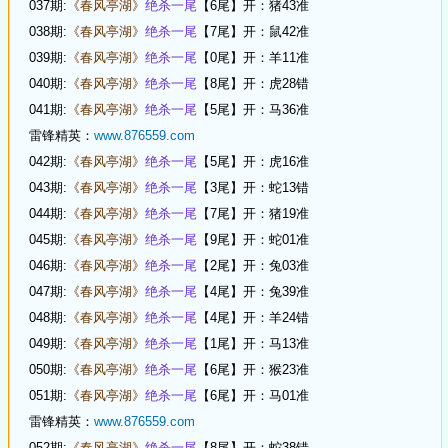
037期:
《春风亭湖》
绝杀一尾
【6尾】开：猪43准
038期:
《春风亭湖》
绝杀一尾
【7尾】开：鼠42准
039期:
《春风亭湖》
绝杀一尾
【0尾】开：羊11准
040期:
《春风亭湖》
绝杀一尾
【8尾】开：虎28错
041期:
《春风亭湖》
绝杀一尾
【5尾】开：马36准
雷锋精英：
www.876559.com
042期:
《春风亭湖》
绝杀一尾
【5尾】开：虎16准
043期:
《春风亭湖》
绝杀一尾
【3尾】开：蛇13错
044期:
《春风亭湖》
绝杀一尾
【7尾】开：猪19准
045期:
《春风亭湖》
绝杀一尾
【9尾】开：蛇01准
046期:
《春风亭湖》
绝杀一尾
【2尾】开：兔03准
047期:
《春风亭湖》
绝杀一尾
【4尾】开：兔39准
048期:
《春风亭湖》
绝杀一尾
【4尾】开：羊24错
049期:
《春风亭湖》
绝杀一尾
【1尾】开：马13准
050期:
《春风亭湖》
绝杀一尾
【6尾】开：猴23准
051期:
《春风亭湖》
绝杀一尾
【6尾】开：马01准
雷锋精英：
www.876559.com
052期:
《春风亭湖》
绝杀一尾
【8尾】开：蛇38错