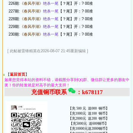
226期:
《春风亭湖》
绝杀一尾
【？尾】开：? 00准
227期:
《春风亭湖》
绝杀一尾
【？尾】开：? 00准
228期:
《春风亭湖》
绝杀一尾
【？尾】开：? 00准
229期:
《春风亭湖》
绝杀一尾
【？尾】开：? 00准
230期:
《春风亭湖》
绝杀一尾
【？尾】开：? 00准
[ 此帖被雷锋精英在2026-08-07 21:45重新编辑 ]
u
【
返回首页
】
如果您觉得本站的资料不错，请截图分享到QQ群、微信群让更多的朋友中
奖！你的转发就是对高手的最大支持！
充值铜币联系
：k678117
【充 500 元 送000 铜币】
【充1000元 送100 铜币】
【充2000元 送200 铜币】
【充5000元 送600铜币】
【充10000元送2000铜币】