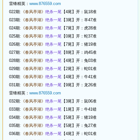
雷锋精英：
www.876559.com
022期:
《春风亭湖》
绝杀一尾
【4尾】开：鼠18准
023期:
《春风亭湖》
绝杀一尾
【3尾】开：羊47准
024期:
《春风亭湖》
绝杀一尾
【7尾】开：虎28准
025期:
《春风亭湖》
绝杀一尾
【0尾】开：蛇37准
026期:
《春风亭湖》
绝杀一尾
【7尾】开：猪19准
027期:
《春风亭湖》
绝杀一尾
【8尾】开：鸡45准
028期:
《春风亭湖》
绝杀一尾
【4尾】开：兔03准
029期:
《春风亭湖》
绝杀一尾
【2尾】开：蛇01准
030期:
《春风亭湖》
绝杀一尾
【4尾】开：牛41准
031期:
《春风亭湖》
绝杀一尾
【9尾】开：龙26准
雷锋精英：
www.876559.com
032期:
《春风亭湖》
绝杀一尾
【3尾】开：鼠06准
033期:
《春风亭湖》
绝杀一尾
【1尾】开：牛41错
034期:
《春风亭湖》
绝杀一尾
【5尾】开：猪19准
035期:
《春风亭湖》
绝杀一尾
【5尾】开：兔27准
036期:
《春风亭湖》
绝杀一尾
【4尾】开：蛇01准