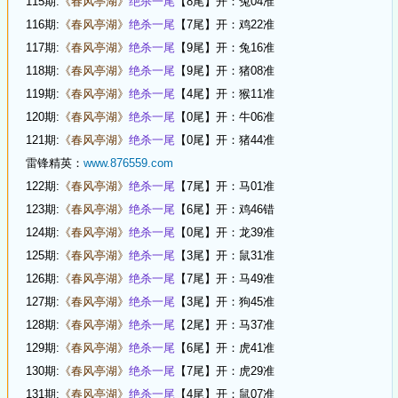
115期:
《春风亭湖》
绝杀一尾
【8尾】开：兔04准
116期:
《春风亭湖》
绝杀一尾
【7尾】开：鸡22准
117期:
《春风亭湖》
绝杀一尾
【9尾】开：兔16准
118期:
《春风亭湖》
绝杀一尾
【9尾】开：猪08准
119期:
《春风亭湖》
绝杀一尾
【4尾】开：猴11准
120期:
《春风亭湖》
绝杀一尾
【0尾】开：牛06准
121期:
《春风亭湖》
绝杀一尾
【0尾】开：猪44准
雷锋精英：
www.876559.com
122期:
《春风亭湖》
绝杀一尾
【7尾】开：马01准
123期:
《春风亭湖》
绝杀一尾
【6尾】开：鸡46错
124期:
《春风亭湖》
绝杀一尾
【0尾】开：龙39准
125期:
《春风亭湖》
绝杀一尾
【3尾】开：鼠31准
126期:
《春风亭湖》
绝杀一尾
【7尾】开：马49准
127期:
《春风亭湖》
绝杀一尾
【3尾】开：狗45准
128期:
《春风亭湖》
绝杀一尾
【2尾】开：马37准
129期:
《春风亭湖》
绝杀一尾
【6尾】开：虎41准
130期:
《春风亭湖》
绝杀一尾
【7尾】开：虎29准
131期:
《春风亭湖》
绝杀一尾
【4尾】开：鼠07准