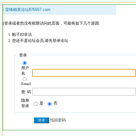
 »
雷锋精英论坛876557.com
没有登录或者您没有权限访问此页面，可能有如下几个原因:
帖子ID非法
您还不是论坛会员,请先登录论坛
登录
用户
名
Email
密 码
隐身
是
否
登录
找回密码