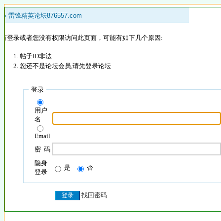
 »
雷锋精英论坛876557.com
没有登录或者您没有权限访问此页面，可能有如下几个原因:
帖子ID非法
您还不是论坛会员,请先登录论坛
登录
用户
名
Email
密 码
隐身
是
否
登录
找回密码