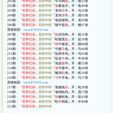
201期：
『世界纪录』
四肖中特
『牛马狗
猪
』开：猪32准
202期：
『世界纪录』
四肖中特
『
兔
猴龙羊』开：兔40准
203期：
『世界纪录』
四肖中特
『龙鸡
马
牛』开：马25准
204期：
『世界纪录』
四肖中特
『龙鸡
虎
牛』开：虎05准
205期：
『世界纪录』
四肖中特
『兔鼠猪狗』开：龙03错
206期：
『世界纪录』
四肖中特
『猪牛鼠
猴
』开：猴47准
雷锋精英：
www.876559.com
207期：
『世界纪录』
四肖中特
『
鼠
鸡马狗』开：鼠31准
208期：
『世界纪录』
四肖中特
『蛇猪虎
鼠
』开：鼠19准
209期：
『世界纪录』
四肖中特
『
猪
牛猴龙』开：猪08准
210期：
『世界纪录』
四肖中特
『牛猴
马
兔』开：马49准
211期：
『世界纪录』
四肖中特
『鼠狗羊鸡』开：马01错
212期：
『世界纪录』
四肖中特
『鼠龙
牛
鸡』开：牛06准
213期：
『世界纪录』
四肖中特
『兔鼠
猴
羊』开：猴35准
214期：
『世界纪录』
四肖中特
『
兔
牛猪羊』开：兔04准
215期：
『世界纪录』
四肖中特
『猴鸡
蛇
虎』开：蛇14准
216期：
『世界纪录』
四肖中特
『
马
牛羊兔』开：马37准
雷锋精英：
www.876559.com
217期：
『世界纪录』
四肖中特
『兔猪鼠
蛇
』开：蛇26准
218期：
『世界纪录』
四肖中特
『兔狗蛇鸡』开：虎17错
219期：
『世界纪录』
四肖中特
『
鼠
猴蛇兔』开：鼠43准
220期：
『世界纪录』
四肖中特
『蛇
羊
狗鼠』开：羊48准
221期：
『世界纪录』
四肖中特