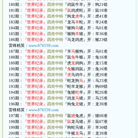
180期：
『世界纪录』
四肖中特
『鸡鼠牛羊』开：狗21错
181期：
『世界纪录』
四肖中特
『
鼠
鸡虎蛇』开：鼠19准
182期：
『世界纪录』
四肖中特
『狗龙
虎
牛』开：虎41准
183期：
『世界纪录』
四肖中特
『龙马
羊
蛇』开：羊24准
184期：
『世界纪录』
四肖中特
『猴狗
马
猪』开：马01准
185期：
『世界纪录』
四肖中特
『猴狗
羊
猪』开：羊36准
186期：
『世界纪录』
四肖中特
『马龙鸡虎』开：猴23错
雷锋精英：
www.876559.com
187期：
『世界纪录』
四肖中特
『羊
马
猴狗』开：马01准
188期：
『世界纪录』
四肖中特
『鼠
兔
牛猴』开：兔16准
189期：
『世界纪录』
四肖中特
『虎
龙
鸡狗』开：龙15准
190期：
『世界纪录』
四肖中特
『
兔
猴鸡鼠』开：兔16准
191期：
『世界纪录』
四肖中特
『
虎
马鸡牛』开：虎29准
192期：
『世界纪录』
四肖中特
『蛇龙狗
马
』开：马25准
193期：
『世界纪录』
四肖中特
『蛇羊龙猴』开：狗09错
194期：
『世界纪录』
四肖中特
『兔猪
蛇
羊』开：蛇26准
195期：
『世界纪录』
四肖中特
『鸡龙
马
猪』开：马25准
196期：
『世界纪录』
四肖中特
『狗兔
龙
猪』开：龙39准
雷锋精英：
www.876559.com
197期：
『世界纪录』
四肖中特
『鼠
猪
兔虎』开：猪08准
198期：
『世界纪录』
四肖中特
『
鼠
龙马猪』开：鼠07准
199期：
『世界纪录』
四肖中特
『狗蛇马猪』开：羊36错
200期：
『世界纪录』
四肖中特
『牛猴
龙
马』开：龙39准