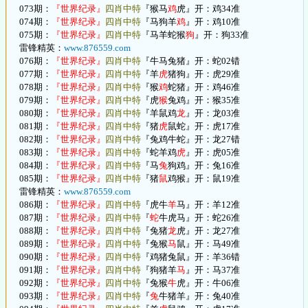
073期：
『世界纪录』
四肖中特
『猴马
鸡
虎』开：鸡34准
074期：
『世界纪录』
四肖中特
『马狗羊
鸡
』开：鸡10准
075期：
『世界纪录』
四肖中特
『马羊蛇猴
狗
』开：狗33准
雷锋精英：
www.876559.com
076期：
『世界纪录』
四肖中特
『牛马兔猪』开：蛇02错
077期：
『世界纪录』
四肖中特
『羊
虎
猪狗』开：虎29准
078期：
『世界纪录』
四肖中特
『猴
鸡
蛇猪』开：鸡46准
079期：
『世界纪录』
四肖中特
『虎
猴
兔鸡』开：猴35准
080期：
『世界纪录』
四肖中特
『羊鼠鸡
龙
』开：龙03准
081期：
『世界纪录』
四肖中特
『猪
虎
鼠蛇』开：虎17准
082期：
『世界纪录』
四肖中特
『兔鸡牛蛇』开：龙27错
083期：
『世界纪录』
四肖中特
『蛇羊鸡
虎
』开：虎05准
084期：
『世界纪录』
四肖中特
『马
兔
狗鸡』开：兔16准
085期：
『世界纪录』
四肖中特
『猪
鼠
鸡猴』开：鼠19准
雷锋精英：
www.876559.com
086期：
『世界纪录』
四肖中特
『虎牛
羊
马』开：羊12准
087期：
『世界纪录』
四肖中特
『
蛇
牛虎马』开：蛇26准
088期：
『世界纪录』
四肖中特
『兔猪
龙
虎』开：龙27准
089期：
『世界纪录』
四肖中特
『兔猴
马
鼠』开：马49准
090期：
『世界纪录』
四肖中特
『鸡猪兔鼠』开：羊36错
091期：
『世界纪录』
四肖中特
『狗猪羊
马
』开：马37准
092期：
『世界纪录』
四肖中特
『兔猴
牛
虎』开：牛06准
093期：
『世界纪录』
四肖中特
『
兔
牛猪羊』开：兔40准