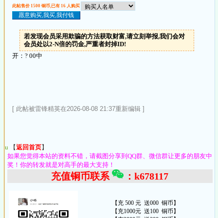
此帖售价 1500 铜币,已有 16 人购买
若发现会员采用欺骗的方法获取财富,请立刻举报,我们会对
会员处以2-N倍的罚金,严重者封掉ID!
开：? 00中
[ 此帖被雷锋精英在2026-08-08 21:37重新编辑 ]
u
【
返回首页
】
如果您觉得本站的资料不错，请截图分享到QQ群、微信群让更多的朋友中
奖！你的转发就是对高手的最大支持！
充值铜币联系
：k678117
【充 500 元 送000 铜币】
【充1000元 送100 铜币】