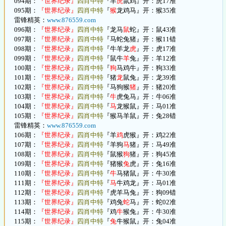
094期：
『世界纪录』
四肖中特
『羊
虎
鼠鸡』开：虎17准
095期：
『世界纪录』
四肖中特
『
猴
龙鸡马』开：猴35准
雷锋精英：
www.876559.com
096期：
『世界纪录』
四肖中特
『龙马
鼠
蛇』开：鼠43准
097期：
『世界纪录』
四肖中特
『马蛇兔猪』开：猴11错
098期：
『世界纪录』
四肖中特
『牛羊龙
虎
』开：虎17准
099期：
『世界纪录』
四肖中特
『鼠牛
羊
兔』开：羊12准
100期：
『世界纪录』
四肖中特
『
狗
马鸡牛』开：狗33准
101期：
『世界纪录』
四肖中特
『猪
龙
鼠兔』开：龙39准
102期：
『世界纪录』
四肖中特
『马狗猴
猪
』开：猪20准
103期：
『世界纪录』
四肖中特
『
牛
虎兔马』开：牛06准
104期：
『世界纪录』
四肖中特
『
马
龙猴鼠』开：马01准
105期：
『世界纪录』
四肖中特
『猴马羊鼠』开：兔28错
雷锋精英：
www.876559.com
106期：
『世界纪录』
四肖中特
『羊
鸡
虎猴』开：鸡22准
107期：
『世界纪录』
四肖中特
『羊狗
马
猪』开：马49准
108期：
『世界纪录』
四肖中特
『鼠猴
狗
猪』开：狗45准
109期：
『世界纪录』
四肖中特
『猪猴
兔
虎』开：兔16准
110期：
『世界纪录』
四肖中特
『
牛
马猪鼠』开：牛30准
111期：
『世界纪录』
四肖中特
『
马
牛鸡龙』开：马01准
112期：
『世界纪录』
四肖中特
『虎羊马兔』开：狗09错
113期：
『世界纪录』
四肖中特
『鸡兔
蛇
马』开：蛇02准
114期：
『世界纪录』
四肖中特
『鸡
牛
猴兔』开：牛30准
115期：
『世界纪录』
四肖中特
『
兔
牛猴鼠』开：兔04准