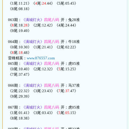
《1尾:11.21》《
4
尾:
24
.44》《5尾:05.45》
《8尾:08.18》
063期：
《满城灯火》
四尾八码
开：兔28准
《
8
尾:18.
28
》《2尾:12.42》《4尾:24.44》
《9尾:19.49》
064期：
《满城灯火》
四尾八码
开：牛18准
《0尾:10.30》《1尾:21.41》《2尾:02.22》
《
8
尾:
18
.48》
雷锋精英：
www.876557.com
065期：
《满城灯火》
四尾八码
开：虎05准
《0尾:10.40》《2尾:12.32》《
5
尾:15.25》
《7尾:37.47》
066期：
《满城灯火》
四尾八码
开：马37准
《2尾:22.32》《3尾:23.43》《
7
尾:
37
.47》
《9尾:29.39》
067期：
《满城灯火》
四尾八码
开：虎05准
《1尾:01.41》《3尾:03.43》《
5
尾:
05
.15》
《8尾:18.38》