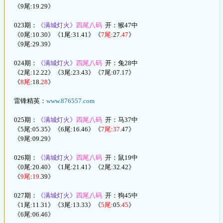
《9尾:19.29》
023期：
《满城灯火》
四尾八码
开：猴47中
《0尾:10.30》《1尾:31.41》《
7尾
:27.
47
》
《9尾:29.39》
024期：
《满城灯火》
四尾八码
开：兔28中
《2尾:12.22》《3尾:23.43》《7尾:07.17》
《
8尾
:18.
28
》
雷锋精英：
www.876557.com
025期：
《满城灯火》
四尾八码
开：马37中
《5尾:05.35》《6尾:16.46》《
7尾
:
37
.47》
《9尾:09.29》
026期：
《满城灯火》
四尾八码
开：鼠19中
《0尾:20.40》《1尾:21.41》《2尾:32.42》
《
9尾
:
19
.39》
027期：
《满城灯火》
四尾八码
开：狗45中
《1尾:11.31》《3尾:13.33》《
5尾
:05.
45
》
《6尾:06.46》