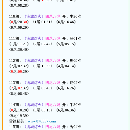
《8尾:08.28》
110期：
《满城灯火》
四尾八码
开：牛30准
《
0
尾:20.
30
》《1尾:01.31》《6尾:16.46》
《9尾:09.29》
111期：
《满城灯火》
四尾八码
开：马01准
《
1
尾:11.21》《2尾:02.42》《5尾:05.15》
《6尾:36.46》
112期：
《满城灯火》
四尾八码
开：狗09准
《2尾:02.32》《3尾:13.33》《4尾:04.14》
《
9
尾:
09
.29》
113期：
《满城灯火》
四尾八码
开：蛇02准
《
2
尾:
02
.32》《5尾:05.45》《6尾:16.26》
《8尾:08.48》
114期：
《满城灯火》
四尾八码
开：牛30准
《
0
尾:10.20》《3尾:03.13》《6尾:06.36》
《9尾:19.39》
雷锋精英：
www.876557.com
115期：
《满城灯火》
四尾八码
开：兔04准