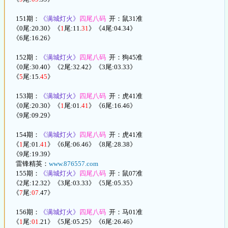
151期：
《满城灯火》
四尾八码
开：鼠31准
《0尾:20.30》《
1
尾:11.
31
》《4尾:04.34》
《6尾:16.26》
152期：
《满城灯火》
四尾八码
开：狗45准
《0尾:30.40》《2尾:32.42》《3尾:03.33》
《
5
尾:15.
45
》
153期：
《满城灯火》
四尾八码
开：虎41准
《0尾:20.30》《
1
尾:01.
41
》《6尾:16.46》
《9尾:09.29》
154期：
《满城灯火》
四尾八码
开：虎41准
《
1
尾:01.
41
》《6尾:06.46》《8尾:28.38》
《9尾:19.39》
雷锋精英：
www.876557.com
155期：
《满城灯火》
四尾八码
开：鼠07准
《2尾:12.32》《3尾:03.33》《5尾:05.35》
《
7
尾:
07
.47》
156期：
《满城灯火》
四尾八码
开：马01准
《
1
尾:
01
.21》《5尾:05.25》《6尾:26.46》