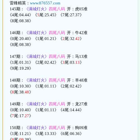
雷锋精英：
www.876557.com
145期：
《满城灯火》
四尾八码
开：虎05准
《4尾:04.44》《
5
尾:25.45》《7尾:27.37》
《8尾:08.38》
146期：
《满城灯火》
四尾八码
开：牛42准
《0尾:20.40》《1尾:01.21》《
2
尾:32.
42
》
《8尾:08.38》
147期：
《满城灯火》
四尾八码
开：马13准
《1尾:01.31》《2尾:02.42》《
3
尾:03.
13
》
《9尾:19.29》
148期：
《满城灯火》
四尾八码
开：羊48准
《0尾:10.30》《1尾:01.11》《2尾:02.42》
《
8
尾:38.
48
》
149期：
《满城灯火》
四尾八码
开：龙27准
《0尾:10.40》《1尾:01.11》《4尾:14.44》
《
7
尾:17.
27
》
150期：
《满城灯火》
四尾八码
开：狗09准
《1尾:11.21》《3尾:13.33》《6尾:06.36》
《
9
尾:
09
.39》