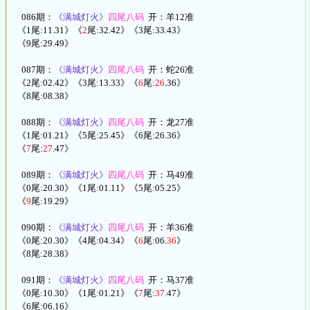
086期：
《满城灯火》
四尾八码
开：羊12准
《1尾:11.31》《
2
尾:32.42》《3尾:33.43》
《9尾:29.49》
087期：
《满城灯火》
四尾八码
开：蛇26准
《2尾:02.42》《3尾:13.33》《
6
尾:
26
.36》
《8尾:08.38》
088期：
《满城灯火》
四尾八码
开：龙27准
《1尾:01.21》《5尾:25.45》《6尾:26.36》
《
7
尾:
27
.47》
089期：
《满城灯火》
四尾八码
开：马49准
《0尾:20.30》《1尾:01.11》《5尾:05.25》
《
9
尾:19.29》
090期：
《满城灯火》
四尾八码
开：羊36准
《0尾:20.30》《4尾:04.34》《
6
尾:06.
36
》
《8尾:28.38》
091期：
《满城灯火》
四尾八码
开：马37准
《0尾:10.30》《1尾:01.21》《
7
尾:
37
.47》
《6尾:06.16》