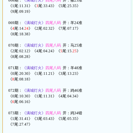
068期：
《满城灯火》
四尾八码
开：猴23准
《1尾:11.31》《
3
尾:33.43》《5尾:25.35》
《9尾:09.19》
069期：
《满城灯火》
四尾八码
开：羊24准
《
4
尾:14.
24
》《2尾:02.32》《7尾:07.17》
《8尾:18.38》
070期：
《满城灯火》
四尾八码
开：马25准
《2尾:02.12》《4尾:04.24》《
5
尾:15.
25
》
《8尾:08.28》
071期：
《满城灯火》
四尾八码
开：羊48准
《0尾:20.30》《1尾:11.21》《3尾:13.23》
《
8
尾:08.18》
072期：
《满城灯火》
四尾八码
开：鸡46准
《0尾:10.30》《1尾:11.31》《4尾:04.34》
《
6
尾:06.16》
073期：
《满城灯火》
四尾八码
开：鸡34错
《1尾:31.41》《3尾:03.43》《5尾:05.35》
《7尾:27.47》