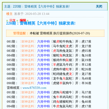
主题 :
220期：雷锋精英【六肖中特】独家发表!
关闭
楼主
发表于: 2026-05-28 13:44
u
回复
u
编辑
u
220期：雷锋精英【六肖中特】独家发表!
管理提醒：
本帖被 雷锋精英 执行提前操作(2026-07-20)
081期：
〔财神送料〕
六肖中特
〔猴
虎
蛇牛狗兔〕开：虎17准
082期：
〔财神送料〕
六肖中特
〔马牛兔蛇
龙
虎〕开：龙27准
083期：
〔财神送料〕
六肖中特
〔
虎
马狗兔龙鼠〕开：虎05准
084期：
〔财神送料〕
六肖中特
〔猴蛇
兔
狗龙鼠〕开：兔16准
085期：
〔财神送料〕
六肖中特
〔猴鸡牛狗
鼠
猪〕开：鼠19准
086期：
〔财神送料〕
六肖中特
〔
羊
虎鼠马牛鸡〕开：羊12准
087期：
〔财神送料〕
六肖中特
〔虎狗牛猪
蛇
羊〕开：蛇26准
088期：
〔财神送料〕
六肖中特
〔蛇鸡猪兔虎
龙
〕开：龙27准
089期：
〔财神送料〕
六肖中特
〔龙牛兔
马
鼠蛇〕开：马49准
090期：
〔财神送料〕
六肖中特
〔虎猪
羊
鼠狗牛〕开：羊36准
雷锋精英：
www.876559.com
091期：
〔财神送料〕
六肖中特
〔虎狗
马
蛇猪牛〕开：马37准
092期：
〔财神送料〕
六肖中特
〔兔
牛
羊鸡马蛇〕开：牛06准
093期：
〔财神送料〕
六肖中特
〔鸡
兔
猪猴蛇狗〕开：兔40准
094期：
〔财神送料〕
六肖中特
〔牛
虎
兔鼠马蛇〕开：虎17准