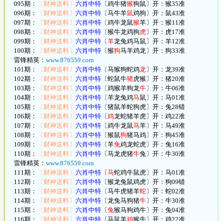
095期：
〔财神送料〕
六肖中特
〔鸡牛猪
猴
狗鼠〕开：猴35准
096期：
〔财神送料〕
六肖中特
〔马牛羊
鼠
鸡狗〕开：鼠43准
097期：
〔财神送料〕
六肖中特
〔鸡牛龙鼠
猴
羊〕开：猴11准
098期：
〔财神送料〕
六肖中特
〔猴牛龙鸡狗
虎
〕开：虎17准
099期：
〔财神送料〕
六肖中特
〔
羊
龙兔鸡马鼠〕开：羊12准
100期：
〔财神送料〕
六肖中特
〔猴
狗
马羊鸡龙〕开：狗33准
雷锋精英：
www.876559.com
101期：
〔财神送料〕
六肖中特
〔马猴狗蛇鸡
龙
〕开：龙39准
102期：
〔财神送料〕
六肖中特
〔蛇鼠牛
猪
虎猴〕开：猪20准
103期：
〔财神送料〕
六肖中特
〔鸡猴羊狗龙
牛
〕开：牛06准
104期：
〔财神送料〕
六肖中特
〔羊龙兔鸡
马
鼠〕开：马01准
105期：
〔财神送料〕
六肖中特
〔猪鼠羊蛇狗虎〕开：兔28错
106期：
〔财神送料〕
六肖中特
〔
鸡
龙蛇猪羊虎〕开：鸡22准
107期：
〔财神送料〕
六肖中特
〔鸡牛龙鼠
马
羊〕开：马49准
108期：
〔财神送料〕
六肖中特
〔猴鼠
狗
猪马鸡〕开：狗45准
109期：
〔财神送料〕
六肖中特
〔羊
兔
鸡龙蛇虎〕开：兔16准
110期：
〔财神送料〕
六肖中特
〔马龙虎猪
牛
兔〕开：牛30准
雷锋精英：
www.876559.com
111期：
〔财神送料〕
六肖中特
〔
马
蛇鸡牛鼠虎〕开：马01准
112期：
〔财神送料〕
六肖中特
〔猴龙兔鼠鸡虎〕开：狗09错
113期：
〔财神送料〕
六肖中特
〔马牛虎猪羊
蛇
〕开：蛇02准
114期：
〔财神送料〕
六肖中特
〔龙兔马狗猪
牛
〕开：牛30准
115期：
〔财神送料〕
六肖中特
〔
兔
猴马狗鸡牛〕开：兔04准
116期：
〔财神送料〕
六肖中特
〔马鼠羊
鸡
猴牛〕开：鸡22准