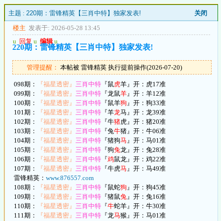
主题 :
220期：雷锋精英【三肖中特】独家发表!
关闭
楼主
发表于: 2026-05-28 13:45
u
回复
u
编辑
u
220期：雷锋精英【三肖中特】独家发表!
管理提醒：
本帖被 雷锋精英 执行提前操作(2026-07-20)
098期：
『福星透密』
三肖中特
『鼠
虎
羊』开：虎17准
099期：
『福星透密』
三肖中特
『龙鼠
羊
』开：羊12准
100期：
『福星透密』
三肖中特
『鼠羊
狗
』开：狗33准
101期：
『福星透密』
三肖中特
『羊
龙
马』开：龙39准
102期：
『福星透密』
三肖中特
『牛
猪
虎』开：猪20准
103期：
『福星透密』
三肖中特
『兔
牛
猪』开：牛06准
104期：
『福星透密』
三肖中特
『猪狗
马
』开：马01准
105期：
『福星透密』
三肖中特
『狗
兔
龙』开：兔28准
106期：
『福星透密』
三肖中特
『
鸡
鼠龙』开：鸡22准
107期：
『福星透密』
三肖中特
『牛虎
马
』开：马49准
雷锋精英：
www.876557.com
108期：
『福星透密』
三肖中特
『鼠蛇
狗
』开：狗45准
109期：
『福星透密』
三肖中特
『猪鼠
兔
』开：兔16准
110期：
『福星透密』
三肖中特
『
牛
蛇羊』开：牛30准
111期：
『福星透密』
三肖中特
『龙
马
猴』开：马01准