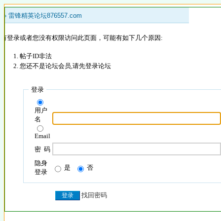
 »
雷锋精英论坛876557.com
没有登录或者您没有权限访问此页面，可能有如下几个原因:
帖子ID非法
您还不是论坛会员,请先登录论坛
登录
用户
名
Email
密 码
隐身
是
否
登录
找回密码