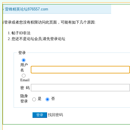
 »
雷锋精英论坛876557.com
没有登录或者您没有权限访问此页面，可能有如下几个原因:
帖子ID非法
您还不是论坛会员,请先登录论坛
登录
用户
名
Email
密 码
隐身
是
否
登录
找回密码