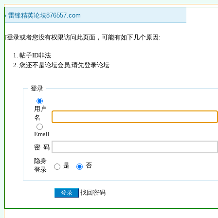
 »
雷锋精英论坛876557.com
没有登录或者您没有权限访问此页面，可能有如下几个原因:
帖子ID非法
您还不是论坛会员,请先登录论坛
登录
用户
名
Email
密 码
隐身
是
否
登录
找回密码