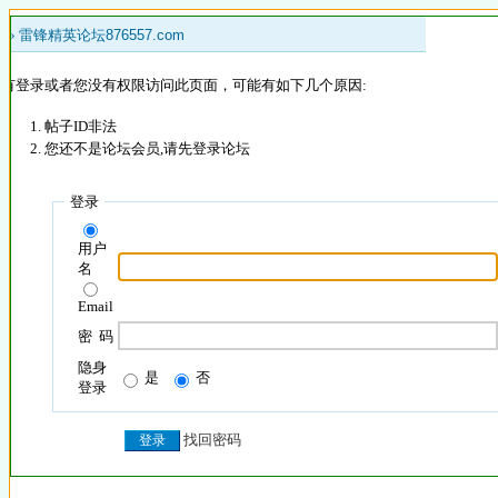
 »
雷锋精英论坛876557.com
没有登录或者您没有权限访问此页面，可能有如下几个原因:
帖子ID非法
您还不是论坛会员,请先登录论坛
登录
用户
名
Email
密 码
隐身
是
否
登录
找回密码