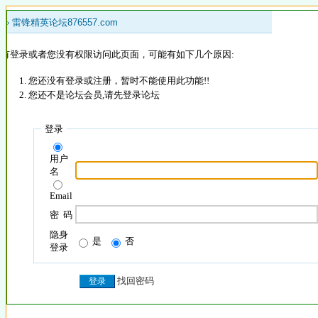
 »
雷锋精英论坛876557.com
没有登录或者您没有权限访问此页面，可能有如下几个原因:
您还没有登录或注册，暂时不能使用此功能!!
您还不是论坛会员,请先登录论坛
登录
用户
名
Email
密 码
隐身
是
否
登录
找回密码