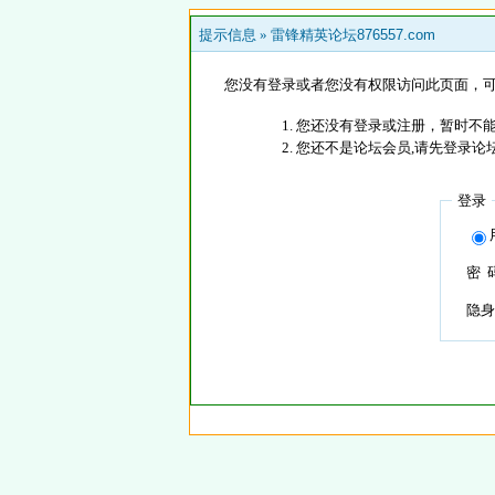
提示信息 »
雷锋精英论坛876557.com
您没有登录或者您没有权限访问此页面，可
您还没有登录或注册，暂时不能
您还不是论坛会员,请先登录论
登录
密 
隐身