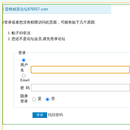
 »
雷锋精英论坛876557.com
没有登录或者您没有权限访问此页面，可能有如下几个原因:
帖子ID非法
您还不是论坛会员,请先登录论坛
登录
用户
名
Email
密 码
隐身
是
否
登录
找回密码